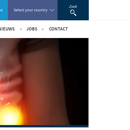
Zoek
ne
Select your country
NIEUWS
JOBS
CONTACT
Poland
Benelux Nieuws
International Positions
Portugal
Internationale nieuws
Benelux jobs
Romania
nerschappen
Russia
South Africa
Spain