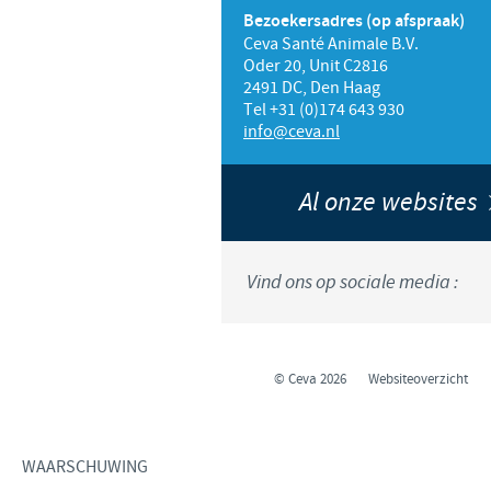
Bezoekersadres (op afspraak)
Ceva Santé Animale B.V.
Oder 20, Unit C2816
2491 DC, Den Haag
Tel +31 (0)174 643 930
info@ceva.nl
Al onze websites
Vind ons op sociale media :
© Ceva 2026
Websiteoverzicht
WAARSCHUWING