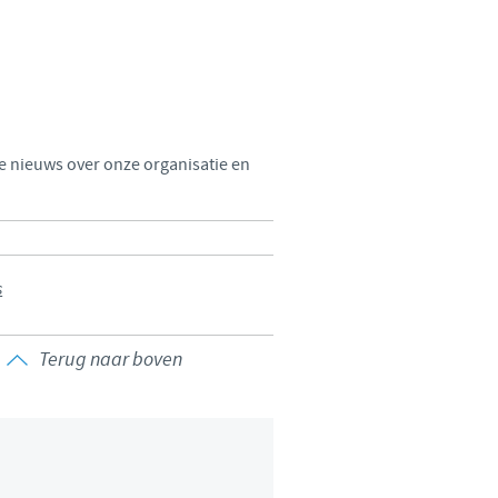
Sweden
Thailand
Tunisia
te nieuws over onze organisatie en
Turkey
Ukraine
s
United Kingdom
Terug naar boven
USA
Vietnam
 group.