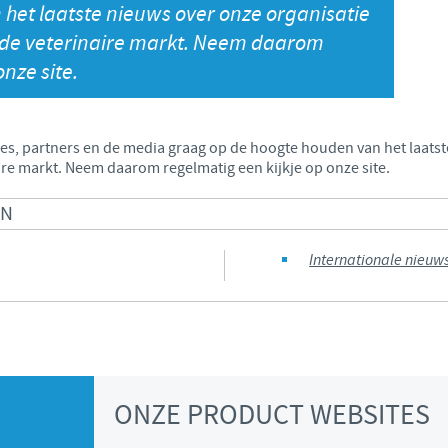
het laatste nieuws over onze organisatie
Japan
 de veterinaire markt. Neem daarom
Bulgaria
nze site.
Korea
Canada (EN)
Malaysia
ies, partners en de media graag op de hoogte houden van het laats
Chile
re markt. Neem daarom regelmatig een kijkje op onze site.
Mexico
China
ON
Middle East
Internationale nieuw
Colombia
Netherlands
Denmark
Peru
Egypt
ONZE PRODUCT WEBSITES
Philippines
You are leaving the country website to access another site in the