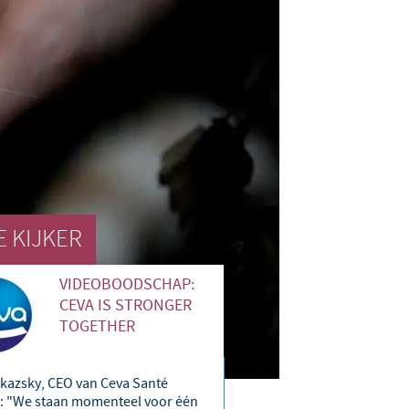
Sweden
Thailand
Tunisia
Turkey
Ukraine
E KIJKER
United Kingdom
VIDEOBOODSCHAP:
CEVA IS STRONGER
USA
TOGETHER
Vietnam
ikazsky, CEO van Ceva Santé
: "We staan momenteel voor één
 group.