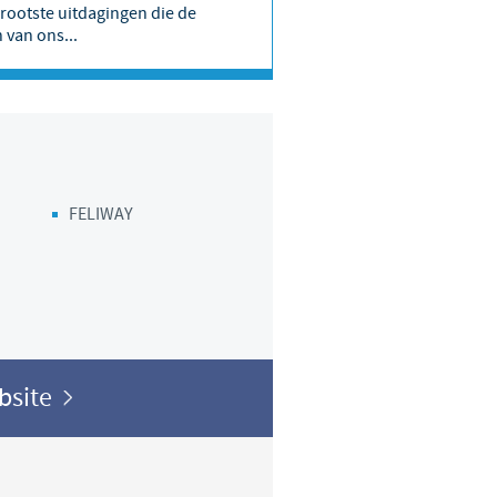
rootste uitdagingen die de
 van ons...
 to country. Consequently, the
 be suitable for use in your
FELIWAY
ebsite