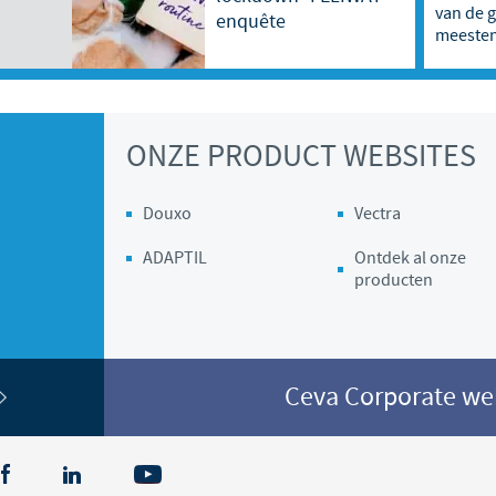
van de g
enquête
meesten
Regulatory constraints and medical practices vary from country
information provided on the site in which you enter may not
country.
ONZE PRODUCT WEBSITES
Douxo
Vectra
ADAPTIL
Ontdek al onze
producten
Ceva Corporate w