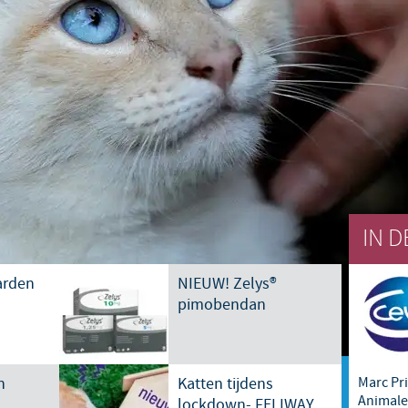
Japan
Bulgaria
Korea
Canada (EN)
Malaysia
Chile
Mexico
China
Middle East
IN D
Colombia
Netherlands
arden
NIEUW! Zelys®
Denmark
pimobendan
Peru
Egypt
Philippines
n
Katten tijdens
Marc Pr
Animale
lockdown- FELIWAY
You are leaving the country website to access another site in the