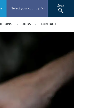
Zoek
ne
Select your country
NIEUWS
JOBS
CONTACT
Poland
Benelux Nieuws
International Positions
Portugal
Internationale nieuws
Benelux jobs
Romania
nerschappen
Russia
South Africa
Spain