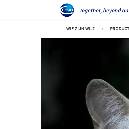
Together, beyond an
WIE ZIJN WIJ?
PRODUC
Bedrijfsoverzicht
Product
Ceva in Nederland
Gezels
Ceva in de wereld
Rundere
Onze geschiedenis
Varken
Onze missie
Pluimv
Onze kernwaarden
Onderzoek en ontwikkeling
Productie