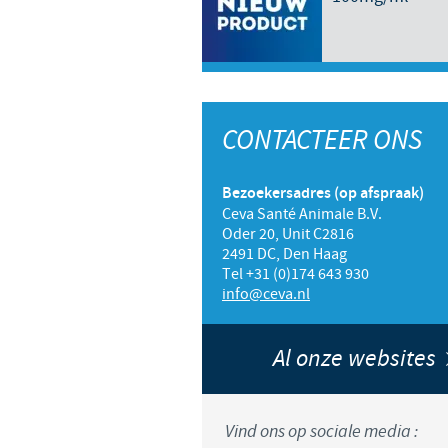
CONTACTEER ONS
Bezoekersadres (op afspraak)
Ceva Santé Animale B.V.
Oder 20, Unit C2816
2491 DC, Den Haag
Tel +31 (0)174 643 930
info@ceva.nl
Al onze websites
Vind ons op sociale media :