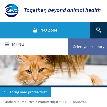
Together, beyond animal health
PRO Zone
MENU
Select your country
WIE ZIJN WIJ?
Bedrijfsoverzicht
PRODUCTEN
Ceva in Nederland
Productenlijst
SERVICE
Terug naar productlijst
Ceva in de wereld
Gezelschapsdieren
>
>
>
Onthaal
Producten
Productenlijst
CEVAC TRANSMUNE
Onze geschiedenis
VERANTWOORDELIJKHEID